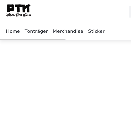
m Hauptinhalt springen
Zur Suche springen
Zur Hauptnavigation springen
Home
Tonträger
Merchandise
Sticker